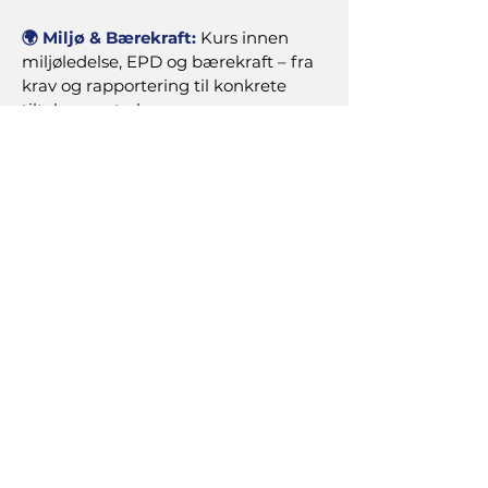
🌍 Miljø & Bærekraft:
Kurs innen
miljøledelse, EPD og bærekraft – fra
krav og rapportering til konkrete
tiltak som styrker
konkurransekraften.
🎓
Tilpassede kurs:
Skreddersydd
opplæring for deres behov, i verksted,
industri eller
kontor.
🚧 HMS-kampanjer :
Kampanjer og
kurs rettet mot risiko områder som
hånd-, hode- og tå-skader, Alltid
sikkert, "Jeg er sikkerhet" og
Livreddende regler. Vi kombinerer
praktiske øvelser og kommunikasjon
som skaper engasjement og bedre
etterlevelse i hele organisasjonen.